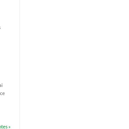
s
ai
 ce
tes »