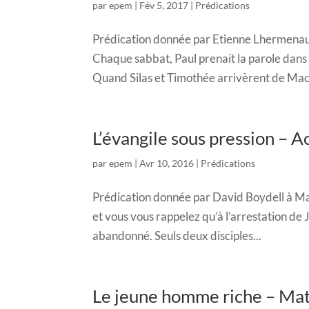
par
epem
|
Fév 5, 2017
|
Prédications
Prédication donnée par Etienne Lhermenaul
Chaque sabbat, Paul prenait la parole dans l
Quand Silas et Timothée arrivèrent de Macéd
L’évangile sous pression – 
par
epem
|
Avr 10, 2016
|
Prédications
Prédication donnée par David Boydell à Mas
et vous vous rappelez qu’à l’arrestation de J
abandonné. Seuls deux disciples...
Le jeune homme riche – Ma