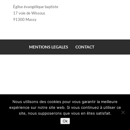
Église évangélique baptiste
17 voie de Wissous
91300 Massy
MENTIONS LEGALES
CONTACT
Nous utilisons des cookies pour vous garantir la meilleure
expérience sur notre site web. Si vous continuez à utiliser ce
site, nous supposerons que vous en êtes satisfait.
Ok