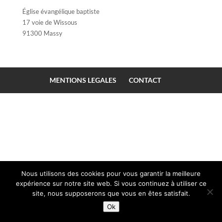
Église évangélique baptiste
17 voie de Wissous
91300 Massy
MENTIONS LEGALES
CONTACT
Nous utilisons des cookies pour vous garantir la meilleure
expérience sur notre site web. Si vous continuez à utiliser ce
site, nous supposerons que vous en êtes satisfait.
Ok