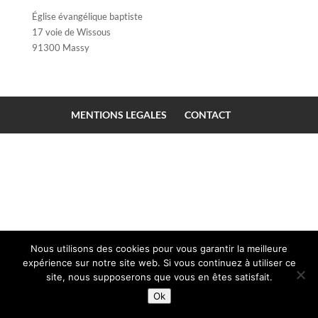
Église évangélique baptiste
17 voie de Wissous
91300 Massy
MENTIONS LEGALES
CONTACT
Nous utilisons des cookies pour vous garantir la meilleure
expérience sur notre site web. Si vous continuez à utiliser ce
site, nous supposerons que vous en êtes satisfait.
Ok